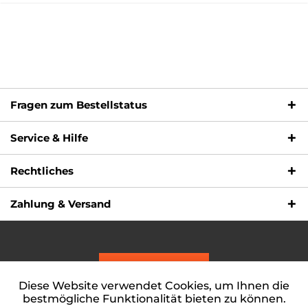
Fragen zum Bestellstatus
Service & Hilfe
Rechtliches
Zahlung & Versand
Vertrag widerrufen
Diese Website verwendet Cookies, um Ihnen die
* Alle Preise inkl. gesetzl. Mehrwertsteuer zzgl.
Versandkosten
und
Aktiv
Funktionale
ggf. Nachnahmegebühren, wenn nicht anders beschrieben
bestmögliche Funktionalität bieten zu können.